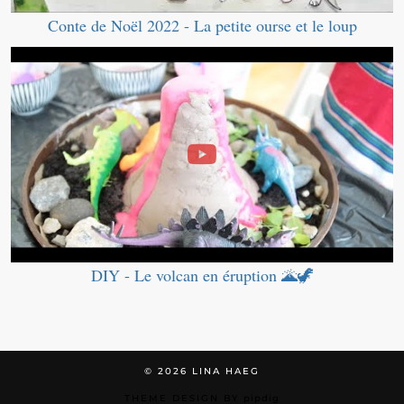
Conte de Noël 2022 - La petite ourse et le loup
DIY - Le volcan en éruption 🌋🦖
© 2026
LINA HAEG
THEME DESIGN BY
pipdig